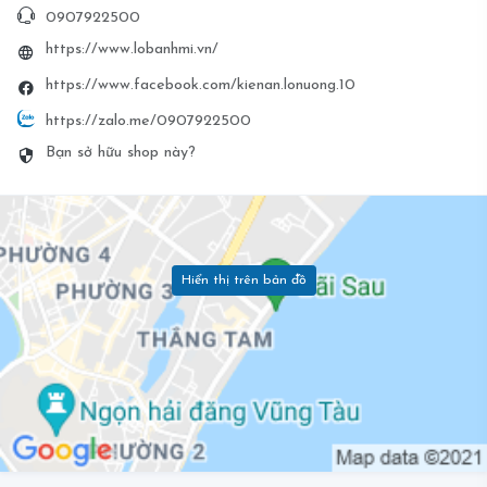
0907922500
https://www.lobanhmi.vn/
https://www.facebook.com/kienan.lonuong.10
https://zalo.me/0907922500
Bạn sở hữu shop này?
Hiển thị trên bản đồ