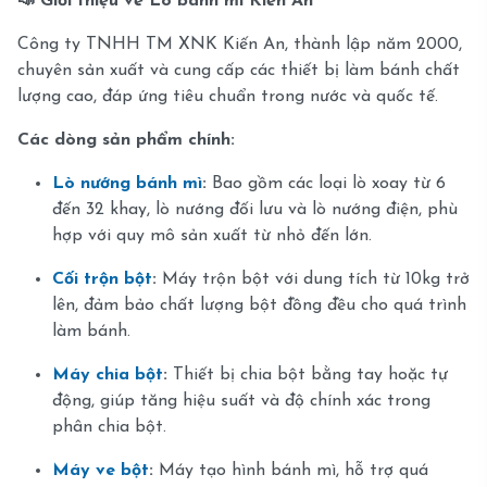
📣 Giới thiệu về Lò bánh mì Kiến An
Công ty TNHH TM XNK Kiến An, thành lập năm 2000,
chuyên sản xuất và cung cấp các thiết bị làm bánh chất
lượng cao, đáp ứng tiêu chuẩn trong nước và quốc tế.
Các dòng sản phẩm chính:
Lò nướng bánh mì
:
Bao gồm các loại lò xoay từ 6
đến 32 khay, lò nướng đối lưu và lò nướng điện, phù
hợp với quy mô sản xuất từ nhỏ đến lớn.
Cối trộn bột
:
Máy trộn bột với dung tích từ 10kg trở
lên, đảm bảo chất lượng bột đồng đều cho quá trình
làm bánh.
Máy chia bột
:
Thiết bị chia bột bằng tay hoặc tự
động, giúp tăng hiệu suất và độ chính xác trong
phân chia bột.
Máy ve bột
:
Máy tạo hình bánh mì, hỗ trợ quá