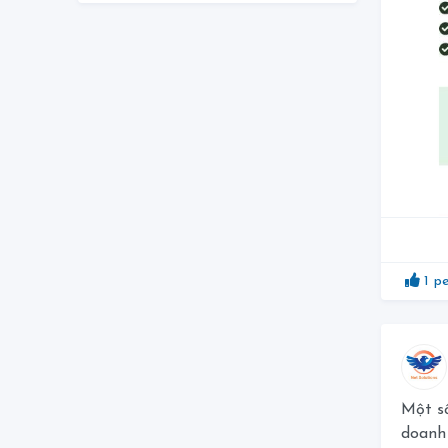
1
pe
Một số
doanh