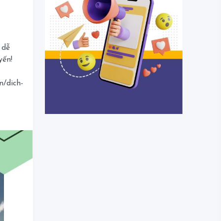
 dễ
yến!
n/dich-